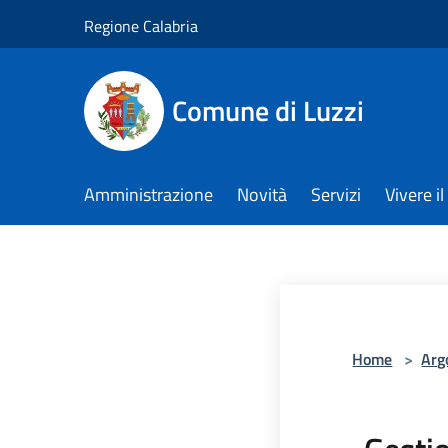
Salta al contenuto principale
Regione Calabria
Comune di Luzzi
Amministrazione
Novità
Servizi
Vivere 
Home
>
Arg