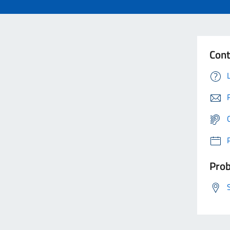
Cont
Prob