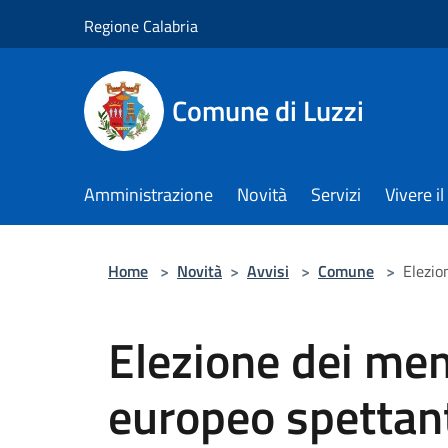
Salta al contenuto principale
Regione Calabria
Comune di Luzzi
Amministrazione
Novità
Servizi
Vivere 
Home
>
Novità
>
Avvisi
>
Comune
>
Elezio
Elezione dei me
europeo spettanti