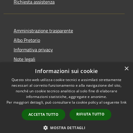
Richiesta assistenza
Amministrazione trasparente
Albo Pretorio
Informativa privacy
Note legali
×
Dichiarazione di accessibilità
Informazioni sui cookie
Questo sito web utilizza cookie tecnici e assimilati strettamente
necessari al corretto funzionamento e alla navigazione del sito,
nonché un cookie tecnico analitico al solo fine di elaborare
informazioni statistiche, aggregate e anonime.
RSS
Copyright © 2026 • Comune di
Per maggiori dettagli, può consultare la cookie policy al seguente
link
Accessibilità
Luzzi • Powered by
Privacy
Municipium
Accesso
•
RIFIUTA TUTTO
ACCETTA TUTTO
Cookie
redazione
Mappa del sito
MOSTRA DETTAGLI