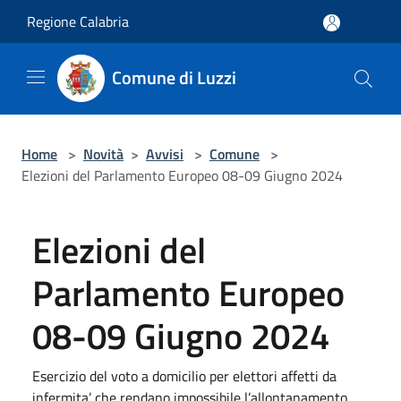
Salta al contenuto principale
Regione Calabria
Comune di Luzzi
Home
>
Novità
>
Avvisi
>
Comune
>
Elezioni del Parlamento Europeo 08-09 Giugno 2024
Elezioni del
Parlamento Europeo
08-09 Giugno 2024
Esercizio del voto a domicilio per elettori affetti da
infermita’ che rendano impossibile l’allontanamento