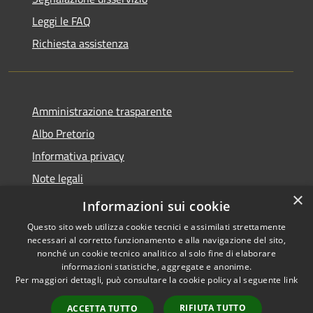
Leggi le FAQ
Richiesta assistenza
Amministrazione trasparente
Albo Pretorio
Informativa privacy
Note legali
×
Dichiarazione di accessibilità
Informazioni sui cookie
Questo sito web utilizza cookie tecnici e assimilati strettamente
necessari al corretto funzionamento e alla navigazione del sito,
nonché un cookie tecnico analitico al solo fine di elaborare
informazioni statistiche, aggregate e anonime.
RSS
Copyright © 2026 • Comune di
Per maggiori dettagli, può consultare la cookie policy al seguente
link
Accessibilità
Luzzi • Powered by
Privacy
Municipium
Accesso
•
RIFIUTA TUTTO
ACCETTA TUTTO