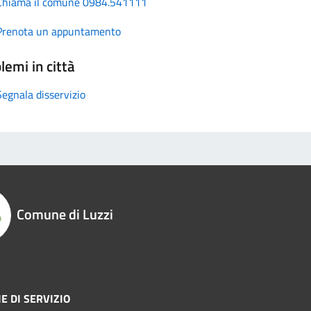
Chiama il comune 0984.541111
Prenota un appuntamento
lemi in città
Segnala disservizio
Comune di Luzzi
E DI SERVIZIO