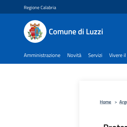
Salta al contenuto principale
Regione Calabria
Comune di Luzzi
Amministrazione
Novità
Servizi
Vivere 
Home
>
Arg