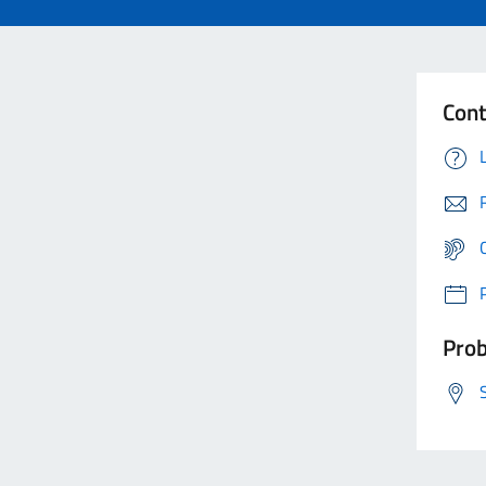
Cont
Prob