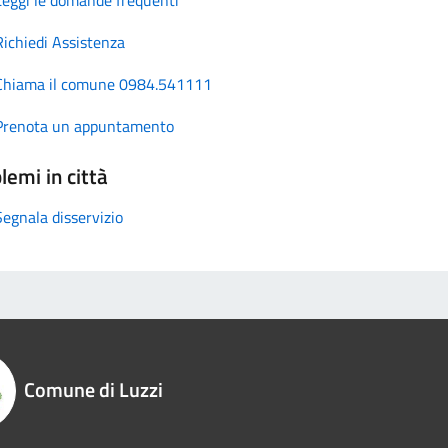
Richiedi Assistenza
Chiama il comune 0984.541111
Prenota un appuntamento
lemi in città
Segnala disservizio
Comune di Luzzi