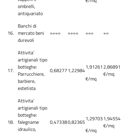
€/mq
ombrelli,
antiquariato
Banchi di
16.
mercato beni
====
====
===
==
durevoli
Attivita’
artigianali tipo
botteghe:
1,91261
2,86891
17.
0,68277
1,22984
Parrucchiere,
€/mq
€/mq
barbiere,
estetista
Attivita’
artigianali tipo
botteghe:
1,29703
1,94554
18.
falegname
0,47338
0,82365
€/mq
idraulico,
€/mq