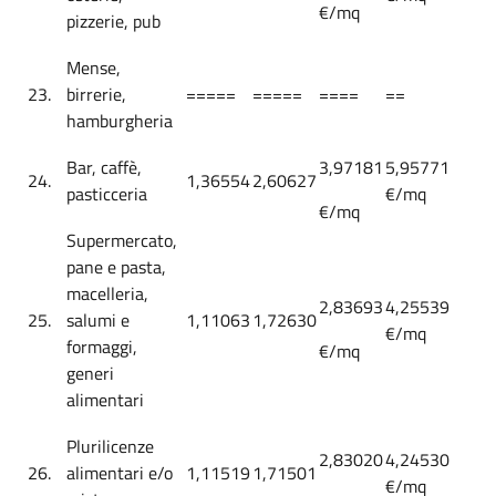
€/mq
pizzerie, pub
Mense,
23.
birrerie,
=====
=====
====
==
hamburgheria
Bar, caffè,
3,97181
5,95771
24.
1,36554
2,60627
pasticceria
€/mq
€/mq
Supermercato,
pane e pasta,
macelleria,
2,83693
4,25539
25.
salumi e
1,11063
1,72630
€/mq
formaggi,
€/mq
generi
alimentari
Plurilicenze
2,83020
4,24530
26.
alimentari e/o
1,11519
1,71501
€/mq