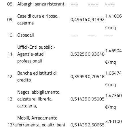
08.
Alberghi senza ristoranti
===
====
====
Case di cura e riposo,
1,41006
09.
0,49614
0,91392
caserme
€/mq
10.
Ospedali
===
===
===
Uffici-Enti pubblici-
1,46904
11.
Agenzie-studi
0,53256
0,93648
professionali
€/mq
Banche ed istituti di
1,06474
12.
0,35959
0,70518
credito
€/mq
Negozi abbigliamento,
1,47340
13.
calzature, libreria,
0,51435
0,95905
cartoleria,
€/mq
Mobili, Arredamento
3,10100
13/a
ferramenta, ed altri beni
0,51435
2,58665