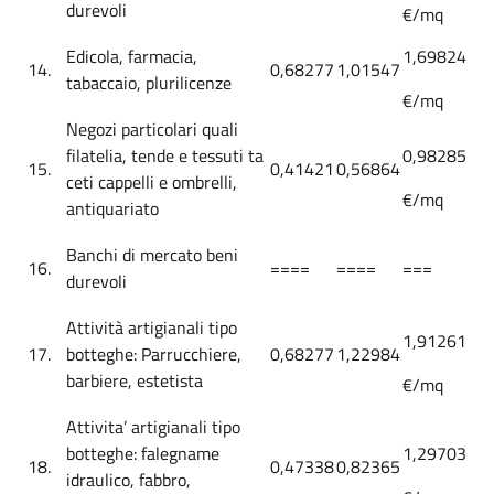
durevoli
€/mq
Edicola, farmacia,
1,69824
14.
0,68277
1,01547
tabaccaio, plurilicenze
€/mq
Negozi particolari quali
filatelia, tende e tessuti ta
0,98285
15.
0,41421
0,56864
ceti cappelli e ombrelli,
€/mq
antiquariato
Banchi di mercato beni
16.
====
====
===
durevoli
Attività artigianali tipo
1,91261
17.
botteghe: Parrucchiere,
0,68277
1,22984
barbiere, estetista
€/mq
Attivita’ artigianali tipo
botteghe: falegname
1,29703
18.
0,47338
0,82365
idraulico, fabbro,