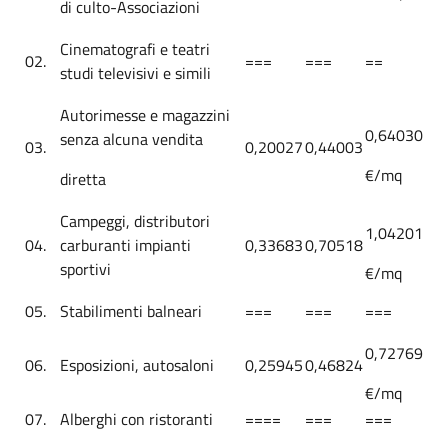
di culto-Associazioni
Cinematografi e teatri
02.
===
===
==
studi televisivi e simili
Autorimesse e magazzini
0,64030
senza alcuna vendita
03.
0,20027
0,44003
€/mq
diretta
Campeggi, distributori
1,04201
04.
carburanti impianti
0,33683
0,70518
sportivi
€/mq
05.
Stabilimenti balneari
===
===
===
0,72769
06.
Esposizioni, autosaloni
0,25945
0,46824
€/mq
07.
Alberghi con ristoranti
====
===
===