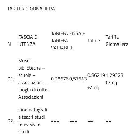
TARIFFA GIORNALIERA
TARIFFA FISSA +
FASCIA DI
Tariffa
TARIFFA
Totale
N
UTENZA
Giornaliera
VARIABILE
Musei –
biblioteche –
scuole –
0,86219
1,29328
01.
0,28676
0,57543
associazioni –
€/mq
€/mq
luoghi di culto-
Associazioni
Cinematografi
e teatri studi
02.
===
===
==
==
televisivi e
simili