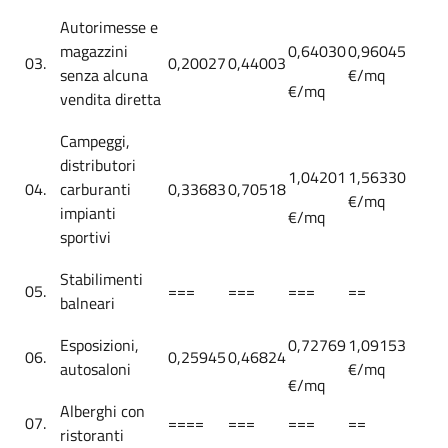
Autorimesse e
magazzini
0,64030
0,96045
03.
0,20027
0,44003
senza alcuna
€/mq
€/mq
vendita diretta
Campeggi,
distributori
1,04201
1,56330
04.
carburanti
0,33683
0,70518
€/mq
impianti
€/mq
sportivi
Stabilimenti
05.
===
===
===
==
balneari
Esposizioni,
0,72769
1,09153
06.
0,25945
0,46824
autosaloni
€/mq
€/mq
Alberghi con
07.
====
===
===
==
ristoranti