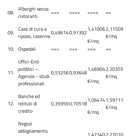
Alberghi senza
08.
===
====
====
==
ristoranti
Case di cura e
1,41006
2,11509
09.
0,49614
0,91392
riposo, caserme
€/mq
€/mq
10.
Ospedali
===
===
===
==
Uffici-Enti
pubblici –
1,46904
2,20355
11.
0,53256
0,93648
Agenzie - studi
€/mq
€/mq
professionali
Banche ed
1,06474
1,59711
12.
istituti di
0,35959
0,70518
€/mq
credito
€/mq
Negozi
abbigliamento,
1,47340
2,21010