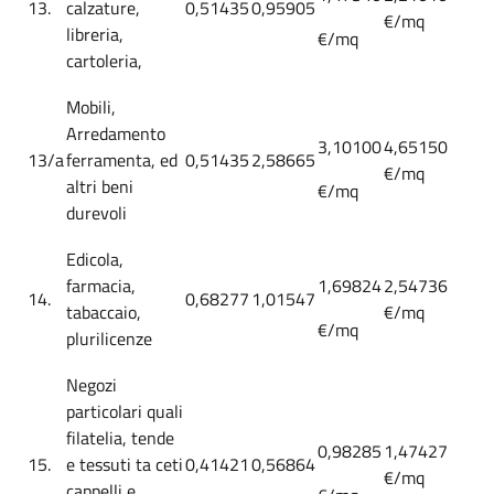
13.
calzature,
0,51435
0,95905
€/mq
libreria,
€/mq
cartoleria,
Mobili,
Arredamento
3,10100
4,65150
13/a
ferramenta, ed
0,51435
2,58665
€/mq
altri beni
€/mq
durevoli
Edicola,
farmacia,
1,69824
2,54736
14.
0,68277
1,01547
tabaccaio,
€/mq
€/mq
plurilicenze
Negozi
particolari quali
filatelia, tende
0,98285
1,47427
15.
e tessuti ta ceti
0,41421
0,56864
€/mq
cappelli e