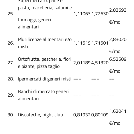
Supermercato, pane e
pasta, macelleria, salumi e
2,83693
25.
1,11063
1,72630
formaggi, generi
€/mq
alimentari
Plurilicenze alimentari e/o
2,83020
26.
1,11519
1,71501
miste
€/mq
Ortofrutta, pescheria, fiori
6,52509
27.
2,01189
4,51320
e piante, pizza taglio
€/mq
28.
Ipermercati di generi misti
===
===
==
Banchi di mercato generi
29.
===
===
==
alimentari
1,62041
30.
Discoteche, night club
0,81932
0,80109
€/mq