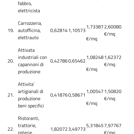
fabbro,
elettricista
Carrozzeria,
1,73387
2,60080
19.
autofficina,
0,62814
1,10573
€/mq
elettrauto
€/mq
Attivata
industriali con
1,08248
1,62372
20.
0,42786
0,65462
capannoni di
€/mq
€/mq
produzione
Attivita’
artigianali di
1,00547
1,50820
21.
0,41876
0,58671
produzione
€/mq
€/mq
beni specifici
Ristoranti,
trattorie,
5,31845
7,97767
22.
1,82072
3,49773
osterie,
€/mq