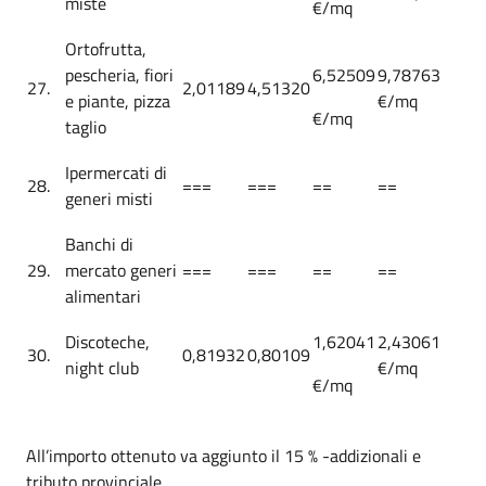
miste
€/mq
Ortofrutta,
pescheria, fiori
6,52509
9,78763
27.
2,01189
4,51320
e piante, pizza
€/mq
€/mq
taglio
Ipermercati di
28.
===
===
==
==
generi misti
Banchi di
29.
mercato generi
===
===
==
==
alimentari
Discoteche,
1,62041
2,43061
30.
0,81932
0,80109
night club
€/mq
€/mq
All’importo ottenuto va aggiunto il 15 % -addizionali e
tributo provinciale