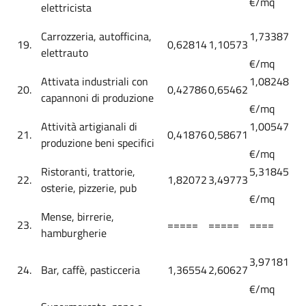
€/mq
elettricista
Carrozzeria, autofficina,
1,73387
19.
0,62814
1,10573
elettrauto
€/mq
Attivata industriali con
1,08248
20.
0,42786
0,65462
capannoni di produzione
€/mq
Attività artigianali di
1,00547
21.
0,41876
0,58671
produzione beni specifici
€/mq
Ristoranti, trattorie,
5,31845
22.
1,82072
3,49773
osterie, pizzerie, pub
€/mq
Mense, birrerie,
23.
=====
=====
====
hamburgherie
3,97181
24.
Bar, caffè, pasticceria
1,36554
2,60627
€/mq