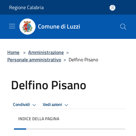
Salta al contenuto principale
Regione Calabria
Comune di Luzzi
Home
>
Amministrazione
>
Personale amministrativo
>
Delfino Pisano
Delfino Pisano
Condividi
Vedi azioni
INDICE DELLA PAGINA