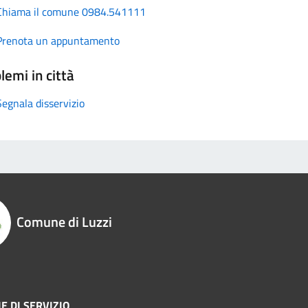
Chiama il comune 0984.541111
Prenota un appuntamento
lemi in città
Segnala disservizio
Comune di Luzzi
E DI SERVIZIO