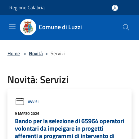
Salta al contenuto principale
Regione Calabria
Comune di Luzzi
Home
>
Novità
>
Servizi
Novità: Servizi
AVVISI
9 MARZO 2026
Bando per la selezione di 65964 operatori
volontari da impeigare in progetti
afferenti a programmi di intervento di