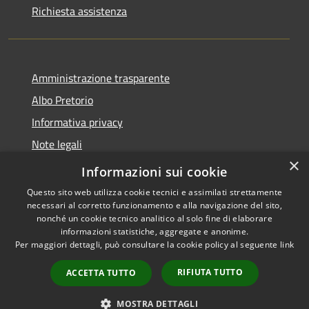
Richiesta assistenza
Amministrazione trasparente
Albo Pretorio
Informativa privacy
Note legali
×
Dichiarazione di accessibilità
Informazioni sui cookie
Questo sito web utilizza cookie tecnici e assimilati strettamente
necessari al corretto funzionamento e alla navigazione del sito,
nonché un cookie tecnico analitico al solo fine di elaborare
informazioni statistiche, aggregate e anonime.
RSS
Copyright © 2026 • Comune di
Per maggiori dettagli, può consultare la cookie policy al seguente
link
Accessibilità
Luzzi • Powered by
Privacy
Municipium
Accesso
•
RIFIUTA TUTTO
ACCETTA TUTTO
Cookie
redazione
Mappa del sito
MOSTRA DETTAGLI