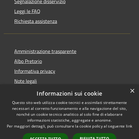
Segnalazione disservizio
Leggi le FAQ
Richiesta assistenza
Amministrazione trasparente
Albo Pretorio
Informativa privacy
Note legali
×
Dichiarazione di accessibilità
Informazioni sui cookie
Questo sito web utilizza cookie tecnici e assimilati strettamente
necessari al corretto funzionamento e alla navigazione del sito,
nonché un cookie tecnico analitico al solo fine di elaborare
informazioni statistiche, aggregate e anonime.
RSS
Copyright © 2026 • Comune di
Per maggiori dettagli, può consultare la cookie policy al seguente
link
Accessibilità
Luzzi • Powered by
Privacy
Municipium
Accesso
•
RIFIUTA TUTTO
ACCETTA TUTTO