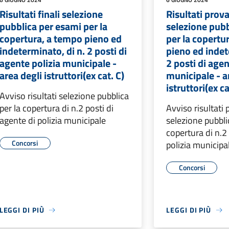
Risultati finali selezione
Risultati prova
pubblica per esami per la
selezione pubb
copertura, a tempo pieno ed
per la copertu
indeterminato, di n. 2 posti di
pieno ed indet
agente polizia municipale -
2 posti di agen
area degli istruttori(ex cat. C)
municipale - a
istruttori(ex ca
Avviso risultati selezione pubblica
per la copertura di n.2 posti di
Avviso risultati 
agente di polizia municipale
selezione pubbli
copertura di n.2 
Concorsi
polizia municipa
Concorsi
LEGGI DI PIÙ
LEGGI DI PIÙ