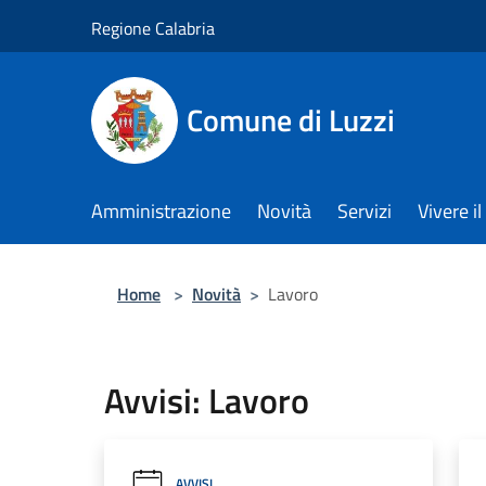
Salta al contenuto principale
Regione Calabria
Comune di Luzzi
Amministrazione
Novità
Servizi
Vivere 
Home
>
Novità
>
Lavoro
Avvisi: Lavoro
AVVISI