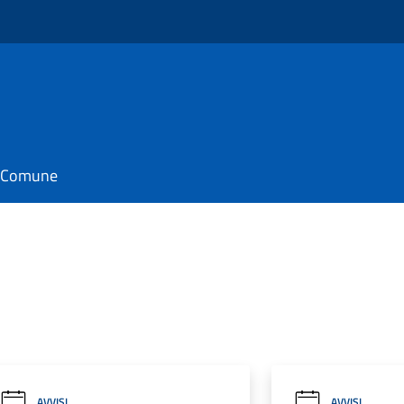
il Comune
AVVISI
AVVISI